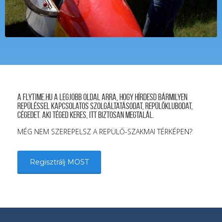
A FLYTIME.HU a legjobb oldal arra, hogy hírdesd bármilyen
repüléssel kapcsolatos szolgáltatásodat, repülőklubodat,
cégedet. Aki téged keres, itt biztosan megtalál.
MÉG NEM SZEREPELSZ A REPÜLŐ-SZAKMAI TÉRKÉPEN?
Regisztrálj MOST