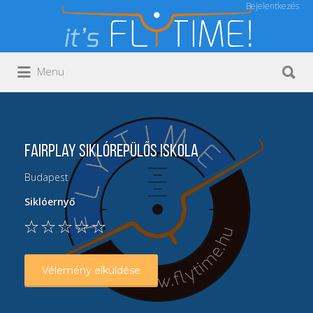
Bejelentkezés
Keresés:
Keresés:
Menu
fAirPlay Siklórepülős Iskola
Budapest
Siklóernyő
Vélemény elküldése