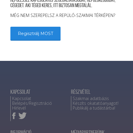
repüléssel kapcsolatos szolgáltatásodat, repülőklubodat,
cégedet. Aki téged keres, itt biztosan megtalál.
MÉG NEM SZEREPELSZ A REPÜLŐ-SZAKMAI TÉRKÉPEN?
Regisztrálj MOST
Kapcsolat
Részvétel
Kapcsolat
Szakmai adatbázis
Belépés/Regisztráció
Készíts okatatóanyagot!
Hírlevél
Publikálj a tudástárba!
Információ
Médiapartnerünk