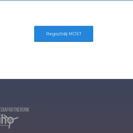
Regisztrálj MOST
édiapartnerünk