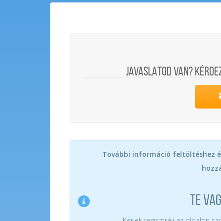
JAVASLATOD VAN? KÉRDE
További információ feltöltéshez é
hozzá
TE VA
Kérlek regisztrálj az oldalon s