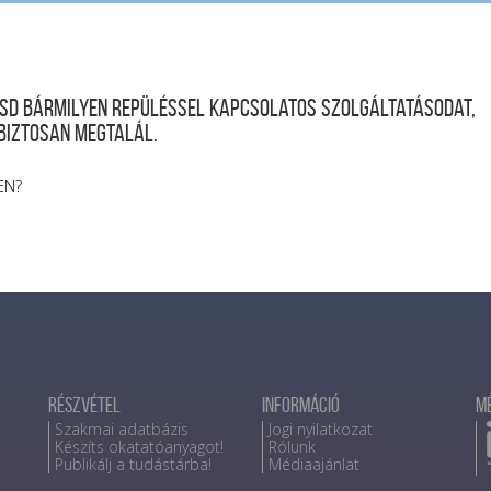
desd bármilyen repüléssel kapcsolatos szolgáltatásodat,
 biztosan megtalál.
EN?
Részvétel
Információ
M
Szakmai adatbázis
Jogi nyilatkozat
Készíts okatatóanyagot!
Rólunk
Publikálj a tudástárba!
Médiaajánlat