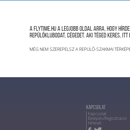
A FLYTIME.HU a legjobb oldal arra, hogy hír
repülőklubodat, cégedet. Aki téged keres, itt
MÉG NEM SZEREPELSZ A REPÜLŐ-SZAKMAI TÉRKÉP
Kapcsolat
Kapcsolat
Belépés/Regisztráció
Hírlevél