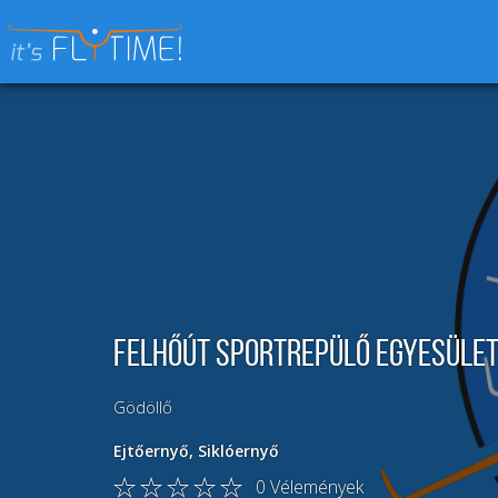
Keresés:
Felhőút Sportrepülő Egyesüle
Gödöllő
Ejtőernyő
,
Siklóernyő
0
Vélemények