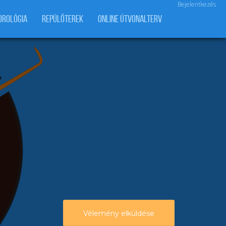
Bejelentkezés
OROLÓGIA
REPÜLŐTEREK
ONLINE ÚTVONALTERV
Vélemény elküldése