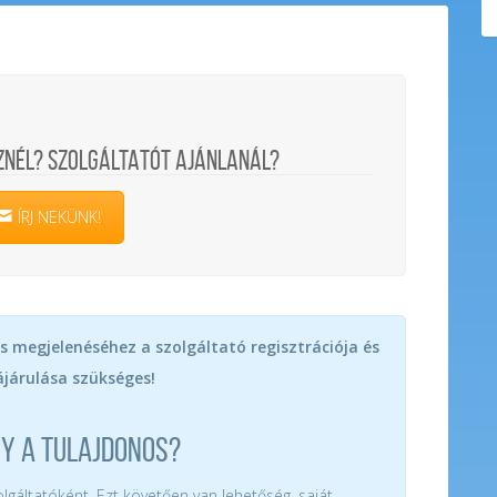
ZNÉL? SZOLGÁLTATÓT AJÁNLANÁL?
ÍRJ NEKÜNK!
s megjelenéséhez a szolgáltató regisztrációja és
járulása szükséges!
GY A TULAJDONOS?
zolgáltatóként. Ezt követően van lehetőség, saját