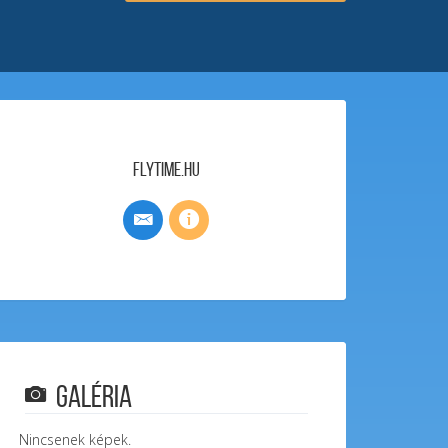
FlyTime.hu
Galéria
Nincsenek képek.