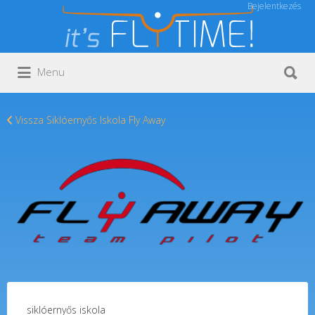
Bejelentkezés
Keresés:
Keresés:
Menu
Vissza Siklóernyős Iskola Fly Away
siklóernyős iskola