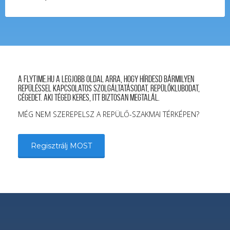
A FLYTIME.HU a legjobb oldal arra, hogy hírdesd bármilyen
repüléssel kapcsolatos szolgáltatásodat, repülőklubodat,
cégedet. Aki téged keres, itt biztosan megtalál.
MÉG NEM SZEREPELSZ A REPÜLŐ-SZAKMAI TÉRKÉPEN?
Regisztrálj MOST