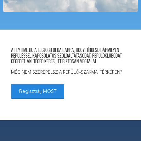
A FLYTIME.HU a legjobb oldal arra, hogy hírdesd bármilyen
repüléssel kapcsolatos szolgáltatásodat, repülőklubodat,
cégedet. Aki téged keres, itt biztosan megtalál.
MÉG NEM SZEREPELSZ A REPÜLŐ-SZAKMAI TÉRKÉPEN?
Regisztrálj MOST