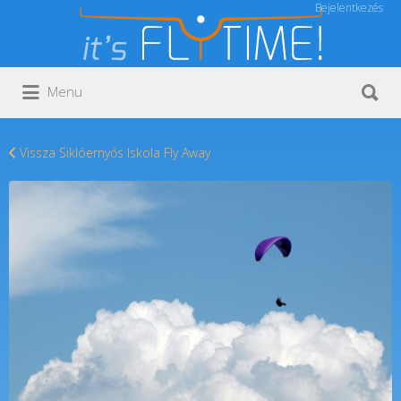
Bejelentkezés
Keresés:
Keresés:
Menu
Vissza Siklóernyős Iskola Fly Away