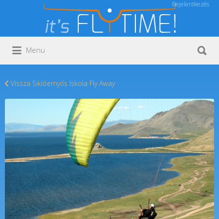
Bejelentkezés
Keresés:
Keresés:
Menu
Vissza Siklóernyős Iskola Fly Away