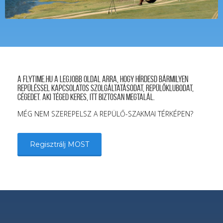
A FLYTIME.HU a legjobb oldal arra, hogy hírdesd bármilyen
repüléssel kapcsolatos szolgáltatásodat, repülőklubodat,
cégedet. Aki téged keres, itt biztosan megtalál.
MÉG NEM SZEREPELSZ A REPÜLŐ-SZAKMAI TÉRKÉPEN?
Regisztrálj MOST