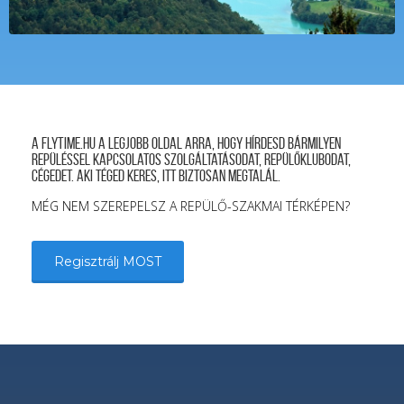
A FLYTIME.HU a legjobb oldal arra, hogy hírdesd bármilyen
repüléssel kapcsolatos szolgáltatásodat, repülőklubodat,
cégedet. Aki téged keres, itt biztosan megtalál.
MÉG NEM SZEREPELSZ A REPÜLŐ-SZAKMAI TÉRKÉPEN?
Regisztrálj MOST