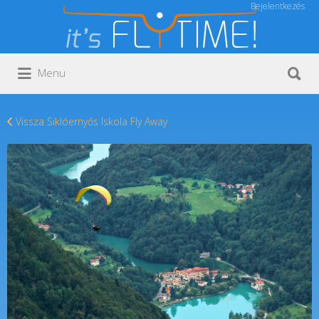
Bejelentkezés
Keresés:
Keresés:
Menu
Vissza Siklóernyős Iskola Fly Away