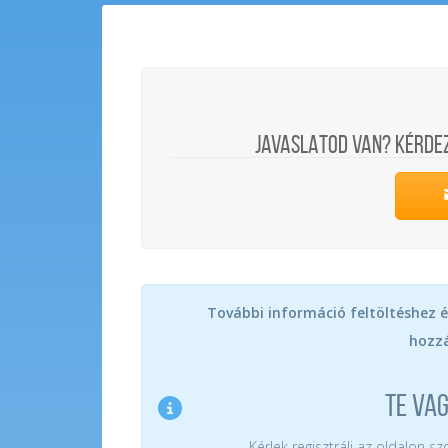
JAVASLATOD VAN? KÉRDE
További információ feltöltéshez é
hozzá
TE VA
Kérlek regisztrálj az oldalon s