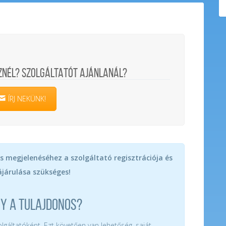
ZNÉL? SZOLGÁLTATÓT AJÁNLANÁL?
ÍRJ NEKÜNK!
s megjelenéséhez a szolgáltató regisztrációja és
járulása szükséges!
GY A TULAJDONOS?
zolgáltatóként. Ezt követően van lehetőség, saját