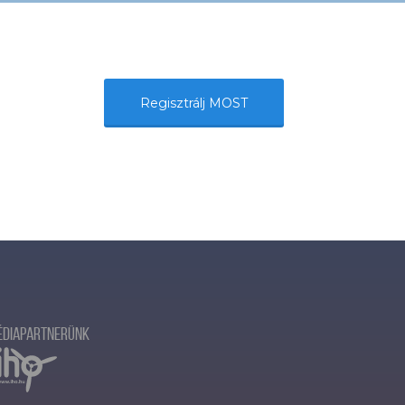
Regisztrálj MOST
édiapartnerünk