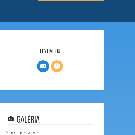
FlyTime.hu
Galéria
Nincsenek képek.