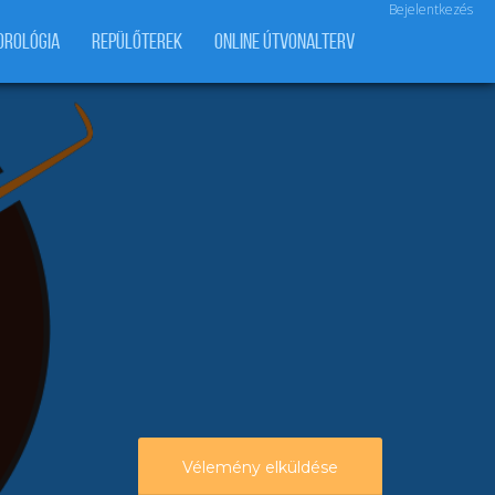
Bejelentkezés
OROLÓGIA
REPÜLŐTEREK
ONLINE ÚTVONALTERV
Vélemény elküldése