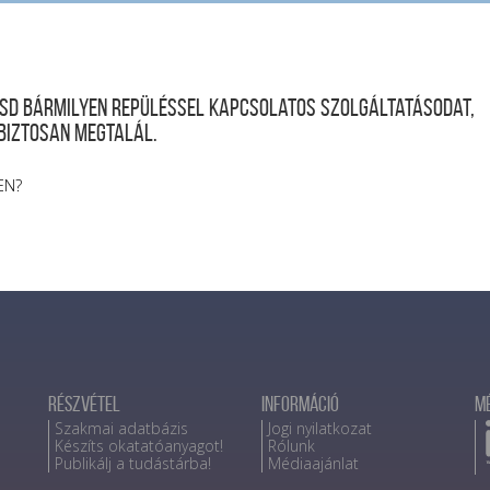
desd bármilyen repüléssel kapcsolatos szolgáltatásodat,
 biztosan megtalál.
EN?
Részvétel
Információ
M
Szakmai adatbázis
Jogi nyilatkozat
Készíts okatatóanyagot!
Rólunk
Publikálj a tudástárba!
Médiaajánlat