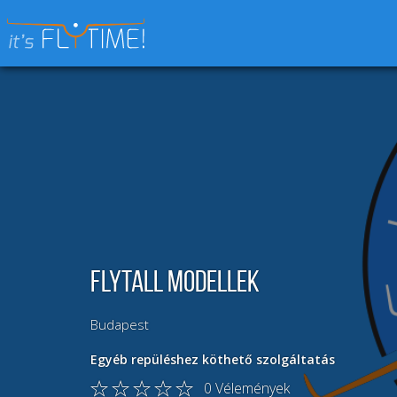
Keresés:
Flytall Modellek
Budapest
Egyéb repüléshez köthető szolgáltatás
0
Vélemények