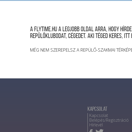
A FLYTIME.HU a legjobb oldal arra, hogy hír
repülőklubodat, cégedet. Aki téged keres, itt
MÉG NEM SZEREPELSZ A REPÜLŐ-SZAKMAI TÉRKÉP
Kapcsolat
Kapcsolat
Belépés/Regisztráció
Hírlevél