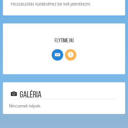
Hozzászólás küldéséhez
be kell jelentkezni
.
FlyTime.hu
Galéria
Nincsenek képek.