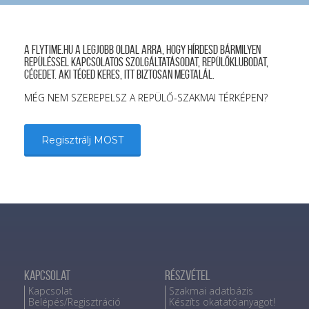
A FLYTIME.HU a legjobb oldal arra, hogy hírdesd bármilyen
repüléssel kapcsolatos szolgáltatásodat, repülőklubodat,
cégedet. Aki téged keres, itt biztosan megtalál.
MÉG NEM SZEREPELSZ A REPÜLŐ-SZAKMAI TÉRKÉPEN?
Regisztrálj MOST
Kapcsolat
Részvétel
Kapcsolat
Szakmai adatbázis
Belépés/Regisztráció
Készíts okatatóanyagot!