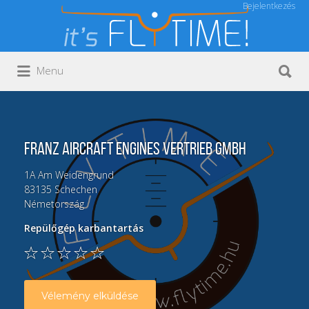
Bejelentkezés
Keresés:
Keresés:
Menu
FRANZ Aircraft Engines Vertrieb GmbH
1A
Am Weidengrund
83135
Schechen
Németország
Repülőgép karbantartás
Vélemény elküldése