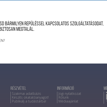
desd bármilyen repüléssel kapcsolatos szolgáltatásodat,
 biztosan megtalál.
EN?
Részvétel
Információ
M
Szakmai adatbázis
Jogi nyilatkozat
Készíts okatatóanyagot!
Rólunk
Publikálj a tudástárba!
Médiaajánlat