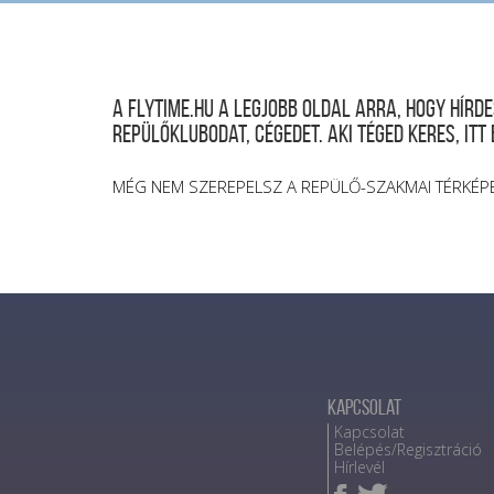
A FLYTIME.HU a legjobb oldal arra, hogy hír
repülőklubodat, cégedet. Aki téged keres, itt
MÉG NEM SZEREPELSZ A REPÜLŐ-SZAKMAI TÉRKÉP
Kapcsolat
Kapcsolat
Belépés/Regisztráció
Hírlevél