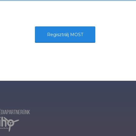
Regisztrálj MOST
édiapartnerünk