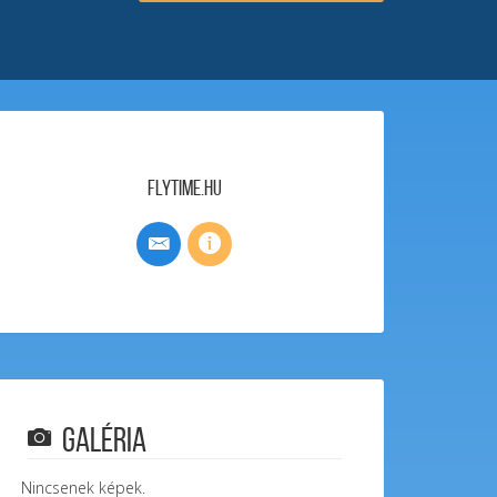
FlyTime.hu
Galéria
Nincsenek képek.