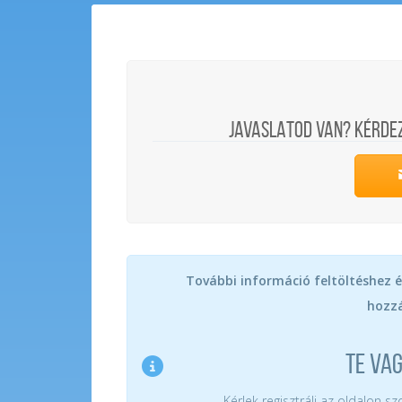
JAVASLATOD VAN? KÉRDE
További információ feltöltéshez é
hozzá
TE VA
Kérlek regisztrálj az oldalon s