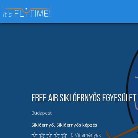
Keresés:
Free Air Siklóernyős Egyesület
Budapest
Siklóernyő
,
Siklóernyős képzés
0
Vélemények