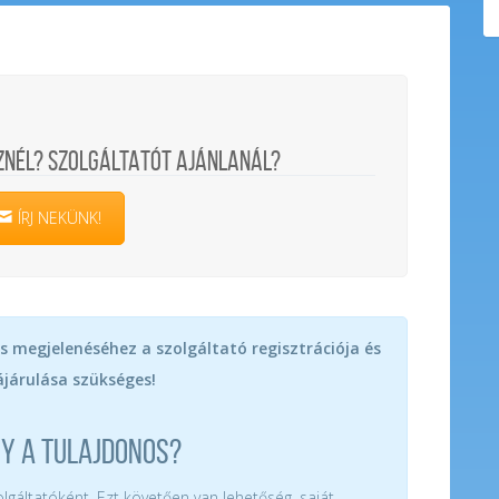
ZNÉL? SZOLGÁLTATÓT AJÁNLANÁL?
ÍRJ NEKÜNK!
s megjelenéséhez a szolgáltató regisztrációja és
járulása szükséges!
GY A TULAJDONOS?
zolgáltatóként. Ezt követően van lehetőség, saját