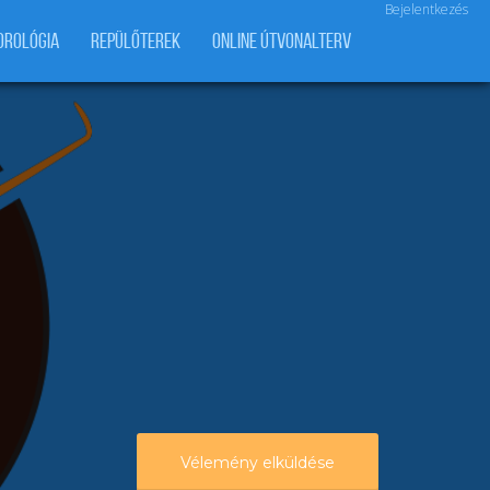
Bejelentkezés
OROLÓGIA
REPÜLŐTEREK
ONLINE ÚTVONALTERV
Vélemény elküldése