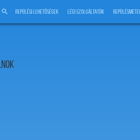
REPÜLÉSI LEHETŐSÉGEK
LÉGI SZOLGÁLTATÓK
REPÜLÉSMETE
lnok