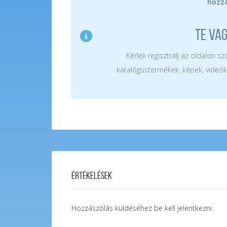
hozzá
TE VA
Kérlek regisztrálj az oldalon s
katalógustermékek, képek, videók
Értékelések
Hozzászólás küldéséhez
be kell jelentkezni
.