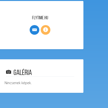
FlyTime.hu
Galéria
Nincsenek képek.