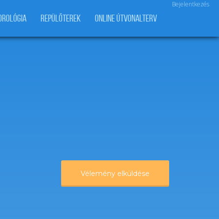
Bejelentkezés
OROLÓGIA
REPÜLŐTEREK
ONLINE ÚTVONALTERV
Vélemény elküldése