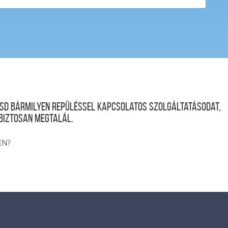
desd bármilyen repüléssel kapcsolatos szolgáltatásodat,
 biztosan megtalál.
EN?