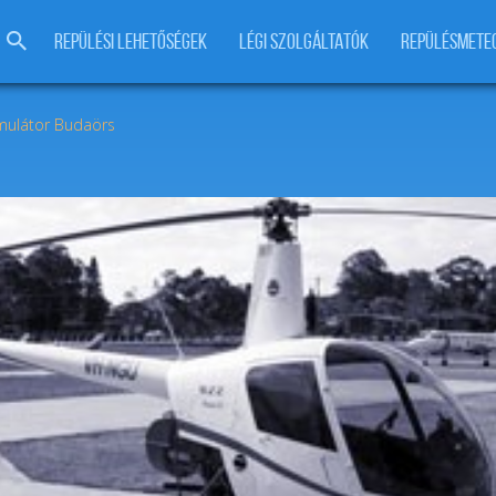
REPÜLÉSI LEHETŐSÉGEK
LÉGI SZOLGÁLTATÓK
REPÜLÉSMETE
imulátor Budaörs