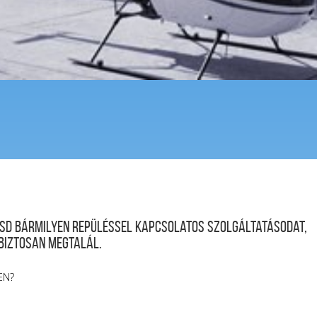
desd bármilyen repüléssel kapcsolatos szolgáltatásodat,
 biztosan megtalál.
EN?