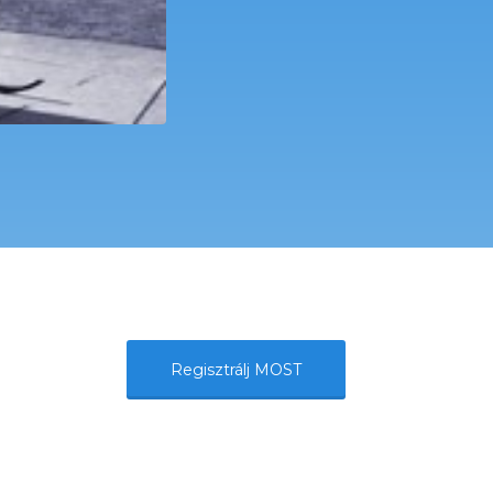
Regisztrálj MOST