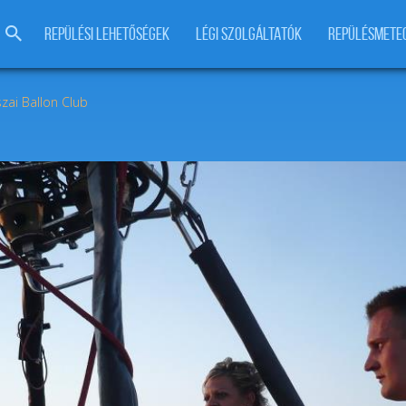
REPÜLÉSI LEHETŐSÉGEK
LÉGI SZOLGÁLTATÓK
REPÜLÉSMETE
szai Ballon Club