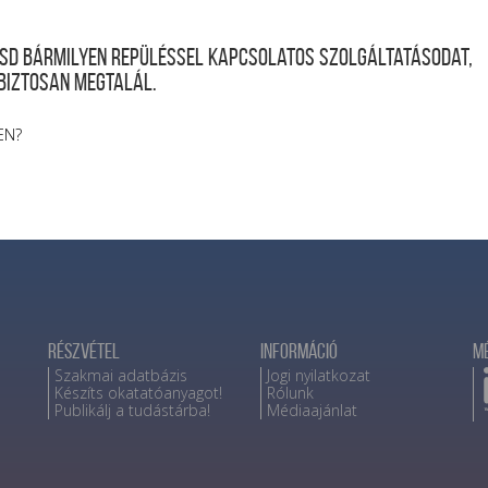
desd bármilyen repüléssel kapcsolatos szolgáltatásodat,
 biztosan megtalál.
EN?
Részvétel
Információ
M
Szakmai adatbázis
Jogi nyilatkozat
Készíts okatatóanyagot!
Rólunk
Publikálj a tudástárba!
Médiaajánlat