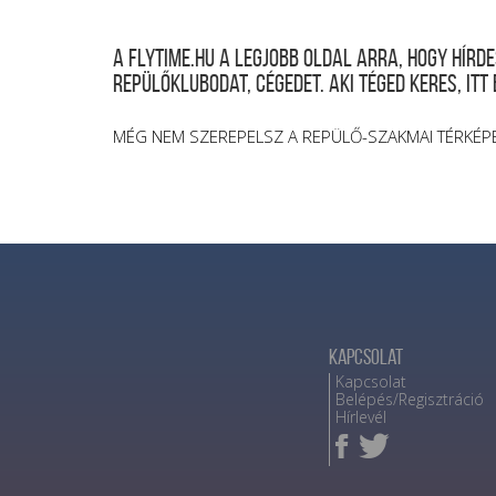
A FLYTIME.HU a legjobb oldal arra, hogy hír
repülőklubodat, cégedet. Aki téged keres, itt
MÉG NEM SZEREPELSZ A REPÜLŐ-SZAKMAI TÉRKÉP
Kapcsolat
Kapcsolat
Belépés/Regisztráció
Hírlevél