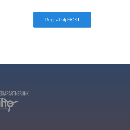
Regisztrálj MOST
édiapartnerünk