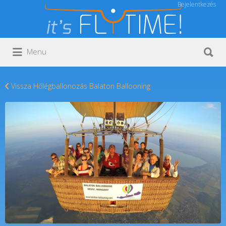
Bejelentkezés
Keresés:
Keresés:
Menu
Vissza Hőlégballonozás Balaton Ballooning