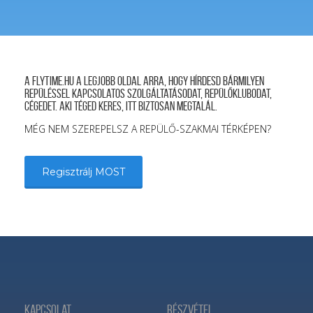
A FLYTIME.HU a legjobb oldal arra, hogy hírdesd bármilyen
repüléssel kapcsolatos szolgáltatásodat, repülőklubodat,
cégedet. Aki téged keres, itt biztosan megtalál.
MÉG NEM SZEREPELSZ A REPÜLŐ-SZAKMAI TÉRKÉPEN?
Regisztrálj MOST
Kapcsolat
Részvétel