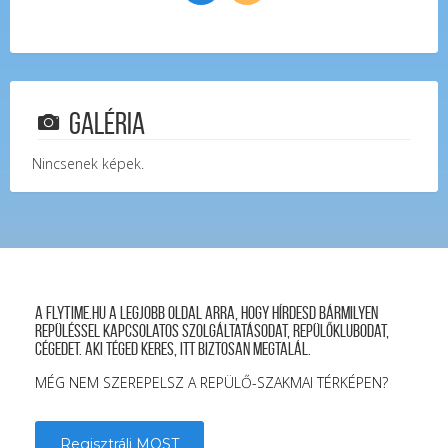
Galéria
Nincsenek képek.
A FLYTIME.HU a legjobb oldal arra, hogy hírdesd bármilyen
repüléssel kapcsolatos szolgáltatásodat, repülőklubodat,
cégedet. Aki téged keres, itt biztosan megtalál.
MÉG NEM SZEREPELSZ A REPÜLŐ-SZAKMAI TÉRKÉPEN?
Regisztrálj MOST