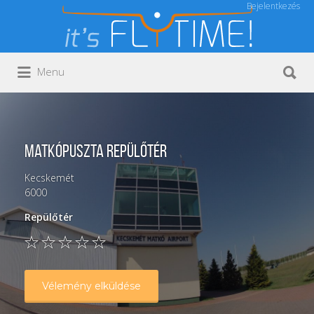
Bejelentkezés
Keresés:
Keresés:
Menu
Matkópuszta Repülőtér
Kecskemét
6000
Repülőtér
Vélemény elküldése