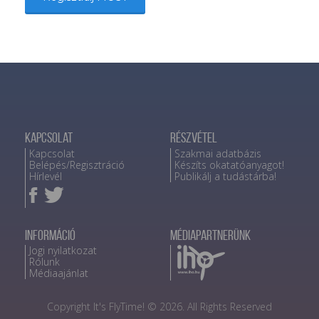
Kapcsolat
Részvétel
Kapcsolat
Szakmai adatbázis
Belépés/Regisztráció
Készíts okatatóanyagot!
Hírlevél
Publikálj a tudástárba!
Információ
Médiapartnerünk
Jogi nyilatkozat
Rólunk
Médiaajánlat
Copyright It's FlyTime! © 2026. All Rights Reserved