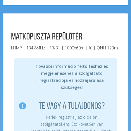
Matkópuszta Repülőtér
LHMP | 134,8MHz | 13-31 | 1000x60m | fű | QNH 123m
További információ feltöltéshez és
megjelenéséhez a szolgáltató
regisztrációja és hozzájárulása
szükséges!
TE VAGY A TULAJDONOS?
Kérlek regisztrálj az oldalon
szolgáltatóként. Ezt követően van