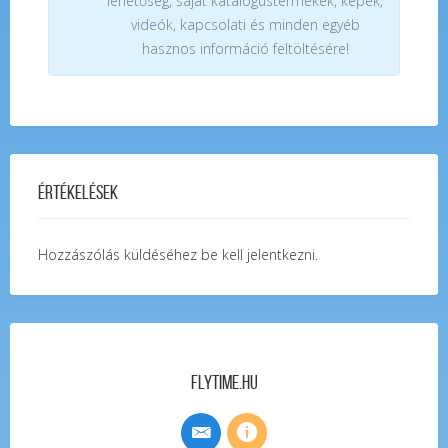
lehetőség, saját katalógustermékek, képek,
videók, kapcsolati és minden egyéb
hasznos információ feltöltésére!
Értékelések
Hozzászólás küldéséhez
be kell jelentkezni
.
FlyTime.hu