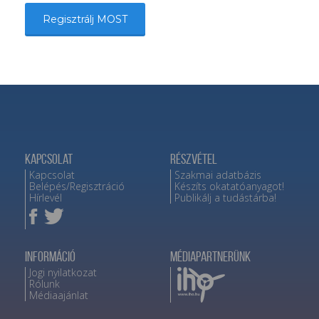
Regisztrálj MOST
Kapcsolat
Részvétel
Kapcsolat
Szakmai adatbázis
Belépés/Regisztráció
Készíts okatatóanyagot!
Hírlevél
Publikálj a tudástárba!
Információ
Médiapartnerünk
Jogi nyilatkozat
Rólunk
Médiaajánlat