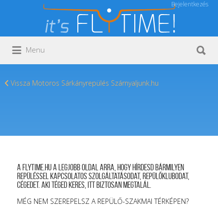
Bejelentkezés
Keresés:
Keresés:
Menu
Vissza Motoros Sárkányrepülés Szárnyaljunk.hu
A FLYTIME.HU a legjobb oldal arra, hogy hírdesd bármilyen
repüléssel kapcsolatos szolgáltatásodat, repülőklubodat,
cégedet. Aki téged keres, itt biztosan megtalál.
MÉG NEM SZEREPELSZ A REPÜLŐ-SZAKMAI TÉRKÉPEN?