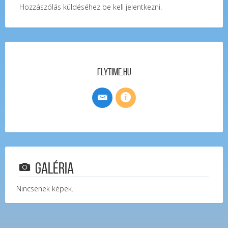
Hozzászólás küldéséhez
be kell jelentkezni
.
FlyTime.hu
Galéria
Nincsenek képek.