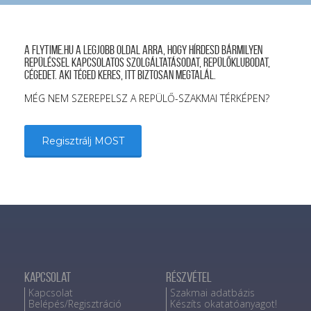
A FLYTIME.HU a legjobb oldal arra, hogy hírdesd bármilyen
repüléssel kapcsolatos szolgáltatásodat, repülőklubodat,
cégedet. Aki téged keres, itt biztosan megtalál.
MÉG NEM SZEREPELSZ A REPÜLŐ-SZAKMAI TÉRKÉPEN?
Regisztrálj MOST
Kapcsolat
Részvétel
Kapcsolat
Szakmai adatbázis
Belépés/Regisztráció
Készíts okatatóanyagot!