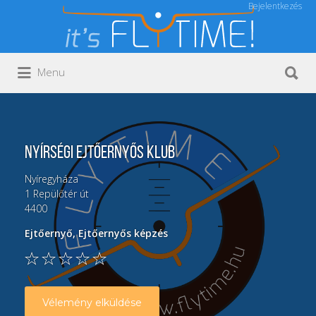
Bejelentkezés
Keresés:
Keresés:
Menu
Nyírségi Ejtőernyős Klub
Nyíregyháza
1
Repülőtér út
4400
Ejtőernyő
,
Ejtőernyős képzés
Vélemény elküldése