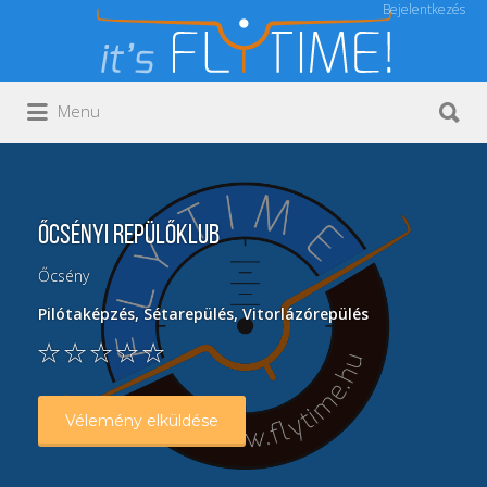
Bejelentkezés
Keresés:
Keresés:
Menu
Őcsényi Repülőklub
Őcsény
Pilótaképzés
,
Sétarepülés
,
Vitorlázórepülés
Vélemény elküldése