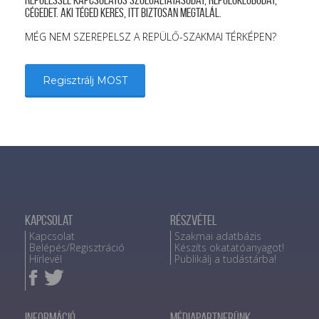
repüléssel kapcsolatos szolgáltatásodat, repülőklubodat,
cégedet. Aki téged keres, itt biztosan megtalál.
MÉG NEM SZEREPELSZ A REPÜLŐ-SZAKMAI TÉRKÉPEN?
Regisztrálj MOST
Kapcsolat
Részvétel
Kapcsolat
Szakmai adatbázis
Belépés/Regisztráció
Készíts okatatóanyagot!
Hírlevél
Publikálj a tudástárba!
Információ
Médiapartnerünk