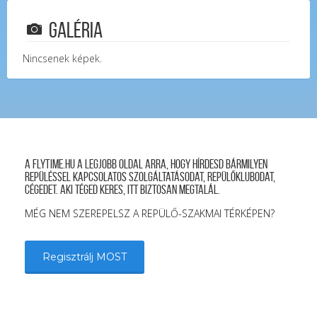
Galéria
Nincsenek képek.
A FLYTIME.HU a legjobb oldal arra, hogy hírdesd bármilyen
repüléssel kapcsolatos szolgáltatásodat, repülőklubodat,
cégedet. Aki téged keres, itt biztosan megtalál.
MÉG NEM SZEREPELSZ A REPÜLŐ-SZAKMAI TÉRKÉPEN?
Regisztrálj MOST