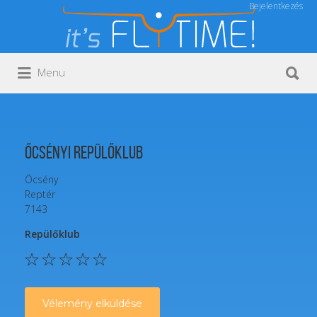
Bejelentkezés
Keresés:
Keresés:
Menu
Őcsényi Repülőklub
Öcsény
Reptér
7143
Repülőklub
Vélemény elküldése