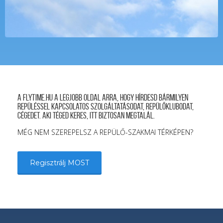
A FLYTIME.HU a legjobb oldal arra, hogy hírdesd bármilyen
repüléssel kapcsolatos szolgáltatásodat, repülőklubodat,
cégedet. Aki téged keres, itt biztosan megtalál.
MÉG NEM SZEREPELSZ A REPÜLŐ-SZAKMAI TÉRKÉPEN?
Regisztrálj MOST