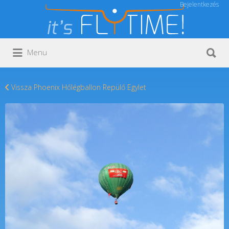
Bejelentkezés
Keresés:
Keresés:
Menu
Vissza Phoenix Hőlégballon Repülő Egylet