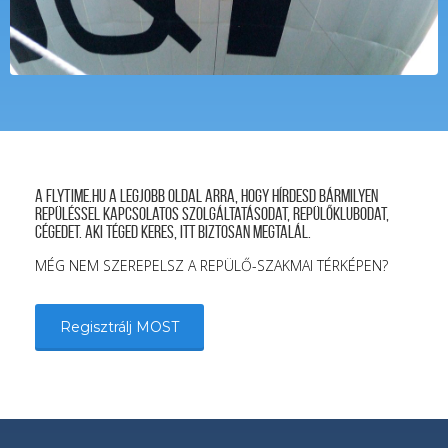
A FLYTIME.HU a legjobb oldal arra, hogy hírdesd bármilyen
repüléssel kapcsolatos szolgáltatásodat, repülőklubodat,
cégedet. Aki téged keres, itt biztosan megtalál.
MÉG NEM SZEREPELSZ A REPÜLŐ-SZAKMAI TÉRKÉPEN?
Regisztrálj MOST