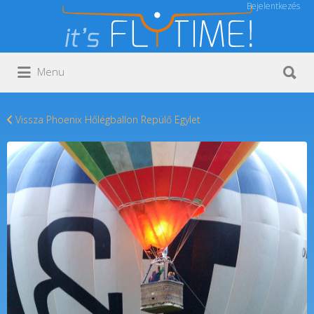
Bejelentkezés
Keresés:
Keresés:
Menu
Vissza Phoenix Hőlégballon Repülő Egylet