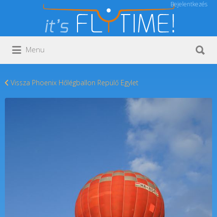
Bejelentkezés
Keresés:
Keresés:
Menu
Vissza Phoenix Hőlégballon Repülő Egylet