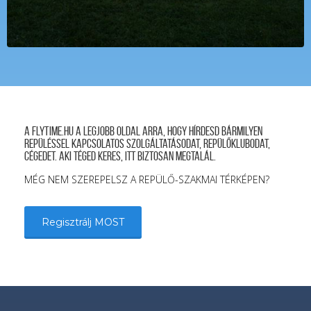
A FLYTIME.HU a legjobb oldal arra, hogy hírdesd bármilyen
repüléssel kapcsolatos szolgáltatásodat, repülőklubodat,
cégedet. Aki téged keres, itt biztosan megtalál.
MÉG NEM SZEREPELSZ A REPÜLŐ-SZAKMAI TÉRKÉPEN?
Regisztrálj MOST