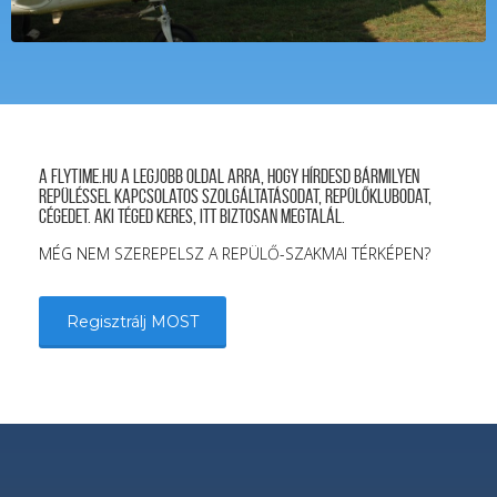
A FLYTIME.HU a legjobb oldal arra, hogy hírdesd bármilyen
repüléssel kapcsolatos szolgáltatásodat, repülőklubodat,
cégedet. Aki téged keres, itt biztosan megtalál.
MÉG NEM SZEREPELSZ A REPÜLŐ-SZAKMAI TÉRKÉPEN?
Regisztrálj MOST