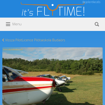
Bejelentkezés
Keresés:
Keresés:
Menu
Vissza PilotLicence Pilótaiskola Budaörs