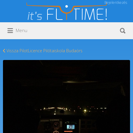
Bejelentkezés
Keresés:
Keresés:
Menu
Vissza PilotLicence Pilótaiskola Budaörs