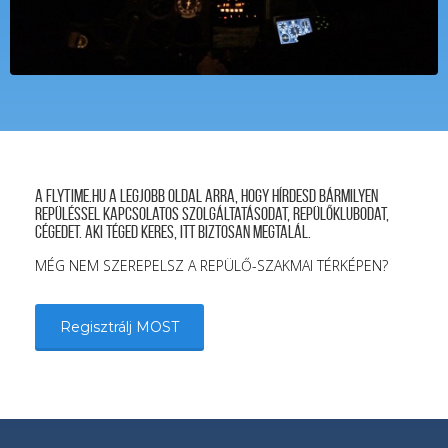
A FLYTIME.HU a legjobb oldal arra, hogy hírdesd bármilyen
repüléssel kapcsolatos szolgáltatásodat, repülőklubodat,
cégedet. Aki téged keres, itt biztosan megtalál.
MÉG NEM SZEREPELSZ A REPÜLŐ-SZAKMAI TÉRKÉPEN?
Regisztrálj MOST