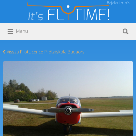
Bejelentkezés
Keresés:
Keresés:
Menu
Vissza PilotLicence Pilótaiskola Budaörs