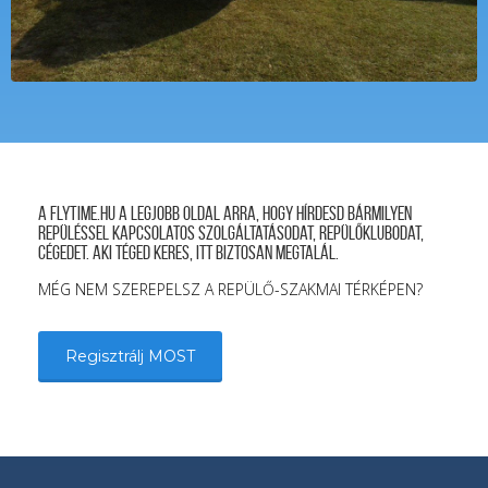
A FLYTIME.HU a legjobb oldal arra, hogy hírdesd bármilyen
repüléssel kapcsolatos szolgáltatásodat, repülőklubodat,
cégedet. Aki téged keres, itt biztosan megtalál.
MÉG NEM SZEREPELSZ A REPÜLŐ-SZAKMAI TÉRKÉPEN?
Regisztrálj MOST