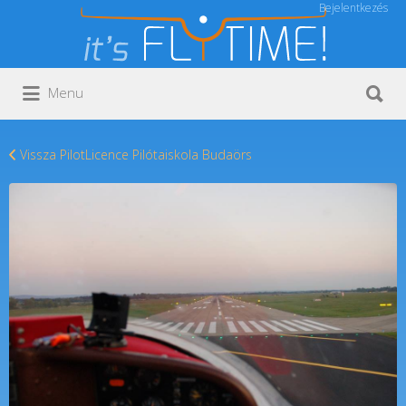
Bejelentkezés
Keresés:
Keresés:
Menu
Vissza PilotLicence Pilótaiskola Budaörs