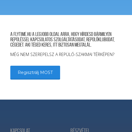
A FLYTIME.HU a legjobb oldal arra, hogy hírdesd bármilyen
repüléssel kapcsolatos szolgáltatásodat, repülőklubodat,
cégedet. Aki téged keres, itt biztosan megtalál.
MÉG NEM SZEREPELSZ A REPÜLŐ-SZAKMAI TÉRKÉPEN?
Regisztrálj MOST
Kapcsolat
Részvétel