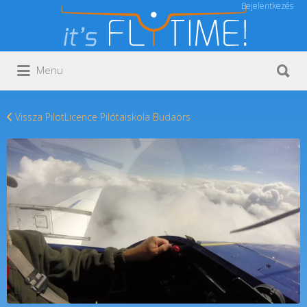
Bejelentkezés
Keresés:
Keresés:
Menu
Vissza PilotLicence Pilótaiskola Budaörs