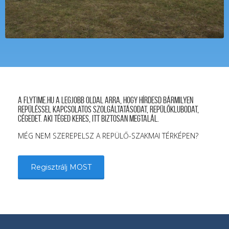
A FLYTIME.HU a legjobb oldal arra, hogy hírdesd bármilyen
repüléssel kapcsolatos szolgáltatásodat, repülőklubodat,
cégedet. Aki téged keres, itt biztosan megtalál.
MÉG NEM SZEREPELSZ A REPÜLŐ-SZAKMAI TÉRKÉPEN?
Regisztrálj MOST