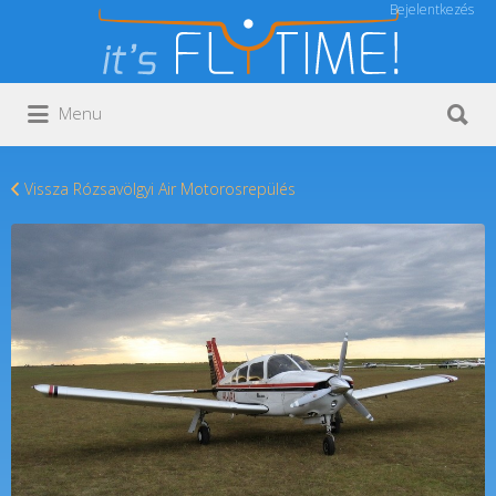
Bejelentkezés
Keresés:
Keresés:
Menu
Vissza Rózsavölgyi Air Motorosrepülés