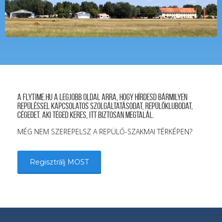
A FLYTIME.HU a legjobb oldal arra, hogy hírdesd bármilyen
repüléssel kapcsolatos szolgáltatásodat, repülőklubodat,
cégedet. Aki téged keres, itt biztosan megtalál.
MÉG NEM SZEREPELSZ A REPÜLŐ-SZAKMAI TÉRKÉPEN?
Regisztrálj MOST