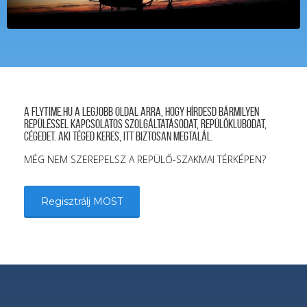
A FLYTIME.HU a legjobb oldal arra, hogy hírdesd bármilyen
repüléssel kapcsolatos szolgáltatásodat, repülőklubodat,
cégedet. Aki téged keres, itt biztosan megtalál.
MÉG NEM SZEREPELSZ A REPÜLŐ-SZAKMAI TÉRKÉPEN?
Regisztrálj MOST