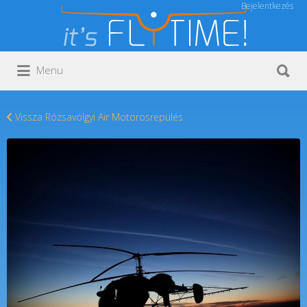
Bejelentkezés
Keresés:
Keresés:
Menu
Vissza Rózsavölgyi Air Motorosrepülés