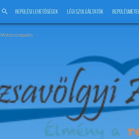
REPÜLÉSI LEHETŐSÉGEK
LÉGI SZOLGÁLTATÓK
REPÜLÉSMETE
ir Motorosrepülés