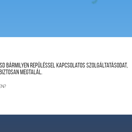
desd bármilyen repüléssel kapcsolatos szolgáltatásodat,
 biztosan megtalál.
EN?