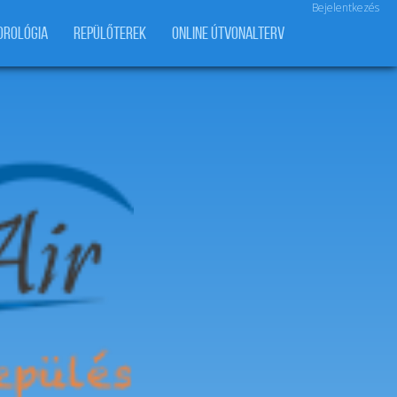
Bejelentkezés
OROLÓGIA
REPÜLŐTEREK
ONLINE ÚTVONALTERV