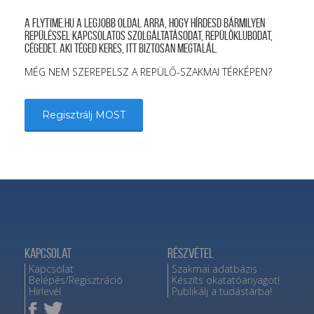
A FLYTIME.HU a legjobb oldal arra, hogy hírdesd bármilyen
repüléssel kapcsolatos szolgáltatásodat, repülőklubodat,
cégedet. Aki téged keres, itt biztosan megtalál.
MÉG NEM SZEREPELSZ A REPÜLŐ-SZAKMAI TÉRKÉPEN?
Regisztrálj MOST
Kapcsolat
Részvétel
Kapcsolat
Szakmai adatbázis
Belépés/Regisztráció
Készíts okatatóanyagot!
Hírlevél
Publikálj a tudástárba!