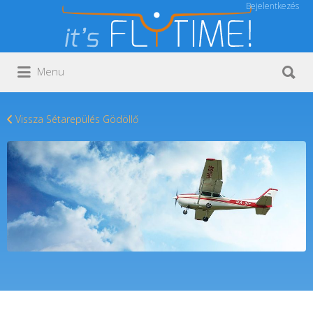
Bejelentkezés
Keresés:
Keresés:
Menu
Vissza Sétarepülés Gödöllő