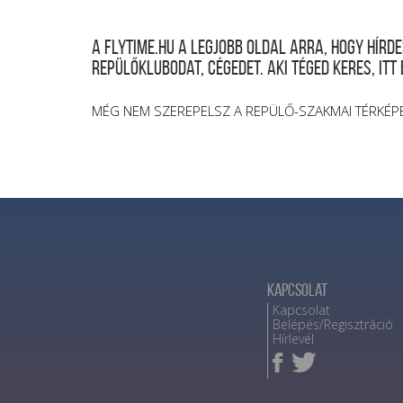
A FLYTIME.HU a legjobb oldal arra, hogy hír
repülőklubodat, cégedet. Aki téged keres, itt
MÉG NEM SZEREPELSZ A REPÜLŐ-SZAKMAI TÉRKÉP
Kapcsolat
Kapcsolat
Belépés/Regisztráció
Hírlevél