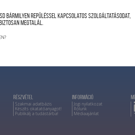
desd bármilyen repüléssel kapcsolatos szolgáltatásodat,
 biztosan megtalál.
EN?
Részvétel
Információ
M
Szakmai adatbázis
Jogi nyilatkozat
Készíts okatatóanyagot!
Rólunk
Publikálj a tudástárba!
Médiaajánlat