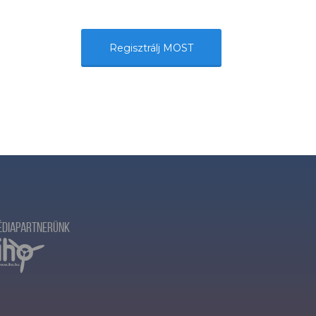
Regisztrálj MOST
édiapartnerünk