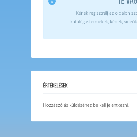
TE VA
Kérlek regisztrálj az oldalon s
katalógustermékek, képek, videók
Értékelések
Hozzászólás küldéséhez
be kell jelentkezni
.