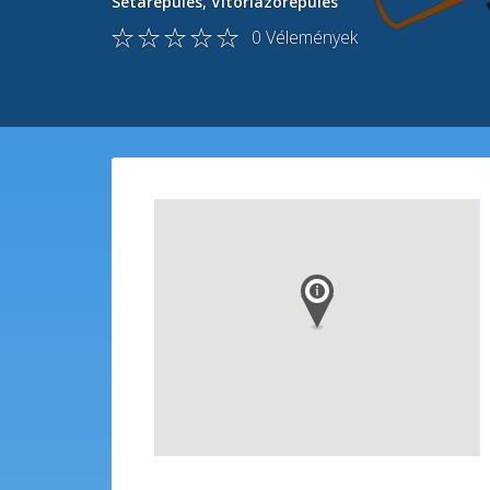
Sétarepülés
,
Vitorlázórepülés
0
Vélemények