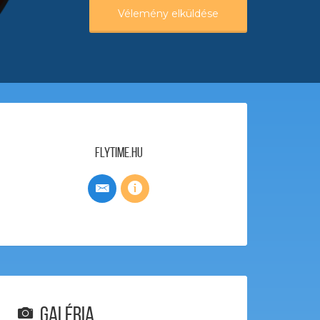
Vélemény elküldése
FlyTime.hu
Galéria