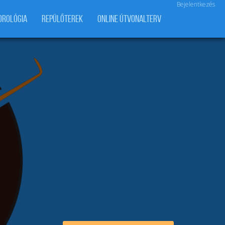
Bejelentkezés
OROLÓGIA
REPÜLŐTEREK
ONLINE ÚTVONALTERV