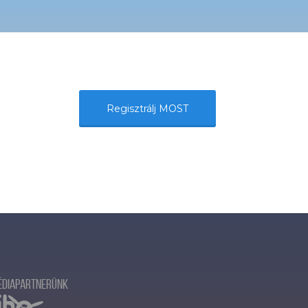
Regisztrálj MOST
édiapartnerünk