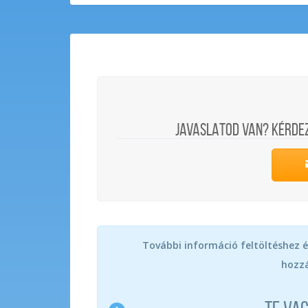
JAVASLATOD VAN? KÉRDE
További információ feltöltéshez é
hozzá