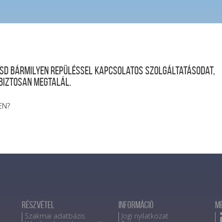
desd bármilyen repüléssel kapcsolatos szolgáltatásodat,
 biztosan megtalál.
EN?
Részvétel
Információ
M
Szakmai adatbázis
Jogi nyilatkozat