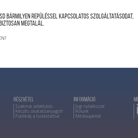
desd bármilyen repüléssel kapcsolatos szolgáltatásodat,
 biztosan megtalál.
EN?
Részvétel
Információ
M
Szakmai adatbázis
Jogi nyilatkozat
Készíts okatatóanyagot!
Rólunk
Publikálj a tudástárba!
Médiaajánlat