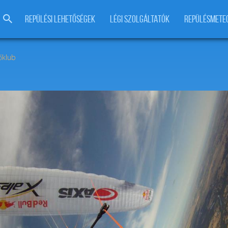
REPÜLÉSI LEHETŐSÉGEK
LÉGI SZOLGÁLTATÓK
REPÜLÉSMETE
őklub