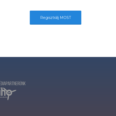
Regisztrálj MOST
édiapartnerünk