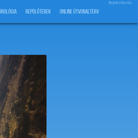
Bejelentkezés
OROLÓGIA
REPÜLŐTEREK
ONLINE ÚTVONALTERV