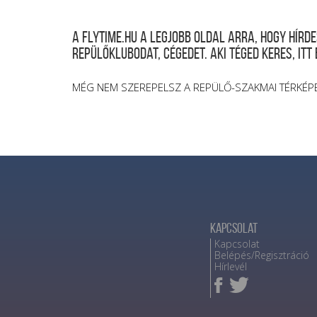
A FLYTIME.HU a legjobb oldal arra, hogy hír
repülőklubodat, cégedet. Aki téged keres, itt
MÉG NEM SZEREPELSZ A REPÜLŐ-SZAKMAI TÉRKÉP
Kapcsolat
Kapcsolat
Belépés/Regisztráció
Hírlevél