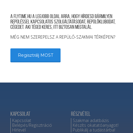
A FLYTIME.HU a legjobb oldal arra, hogy hírdesd bármilyen
repüléssel kapcsolatos szolgáltatásodat, repülőklubodat,
cégedet. Aki téged keres, itt biztosan megtalál.
MÉG NEM SZEREPELSZ A REPÜLŐ-SZAKMAI TÉRKÉPEN?
Regisztrálj MOST
Kapcsolat
Részvétel
Kapcsolat
Szakmai adatbázis
Belépés/Regisztráció
Készíts okatatóanyagot!
Hírlevél
Publikálj a tudástárba!