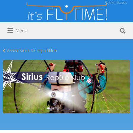
Bejelentkezés
Keresés:
Keresés:
Menu
Vissza Sirius SE repülőklub