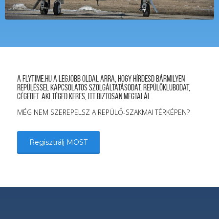
A FLYTIME.HU a legjobb oldal arra, hogy hírdesd bármilyen
repüléssel kapcsolatos szolgáltatásodat, repülőklubodat,
cégedet. Aki téged keres, itt biztosan megtalál.
MÉG NEM SZEREPELSZ A REPÜLŐ-SZAKMAI TÉRKÉPEN?
Regisztrálj MOST