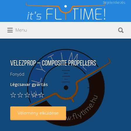
Bejelentkezés
Keresés:
Keresés:
Menu
VelezProp – Composite Propellers
Fonyód
Légcsavar gyártás
Vélemény elküldése