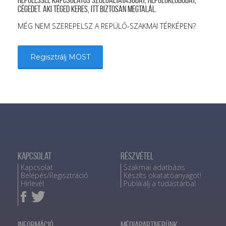
repüléssel kapcsolatos szolgáltatásodat, repülőklubodat,
cégedet. Aki téged keres, itt biztosan megtalál.
MÉG NEM SZEREPELSZ A REPÜLŐ-SZAKMAI TÉRKÉPEN?
Regisztrálj MOST
Kapcsolat
Részvétel
Kapcsolat
Szakmai adatbázis
Belépés/Regisztráció
Készíts okatatóanyagot!
Hírlevél
Publikálj a tudástárba!
Információ
Médiapartnerünk