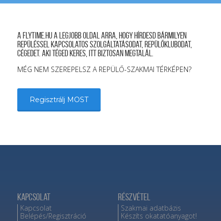
A FLYTIME.HU a legjobb oldal arra, hogy hírdesd bármilyen
repüléssel kapcsolatos szolgáltatásodat, repülőklubodat,
cégedet. Aki téged keres, itt biztosan megtalál.
MÉG NEM SZEREPELSZ A REPÜLŐ-SZAKMAI TÉRKÉPEN?
Regisztrálj MOST
Kapcsolat
Részvétel
Kapcsolat
Szakmai adatbázis
Belépés/Regisztráció
Készíts okatatóanyagot!