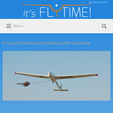
Bejelentkezés
Keresés:
Keresés:
Menu
Vissza Vitorlázórepülő pilótaképzés MÁV Repülőklub