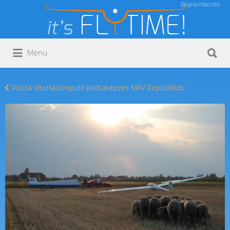
Bejelentkezés
Keresés:
Keresés:
Menu
Vissza Vitorlázórepülő pilótaképzés MÁV Repülőklub