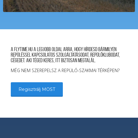
A FLYTIME.HU a legjobb oldal arra, hogy hírdesd bármilyen
repüléssel kapcsolatos szolgáltatásodat, repülőklubodat,
cégedet. Aki téged keres, itt biztosan megtalál.
MÉG NEM SZEREPELSZ A REPÜLŐ-SZAKMAI TÉRKÉPEN?
Regisztrálj MOST