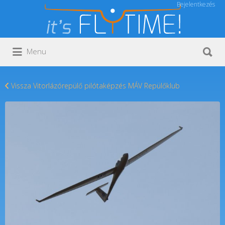
Bejelentkezés
Keresés:
Keresés:
Menu
Vissza Vitorlázórepülő pilótaképzés MÁV Repülőklub