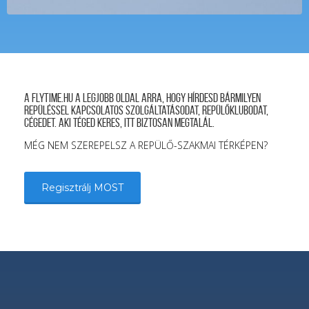
A FLYTIME.HU a legjobb oldal arra, hogy hírdesd bármilyen
repüléssel kapcsolatos szolgáltatásodat, repülőklubodat,
cégedet. Aki téged keres, itt biztosan megtalál.
MÉG NEM SZEREPELSZ A REPÜLŐ-SZAKMAI TÉRKÉPEN?
Regisztrálj MOST