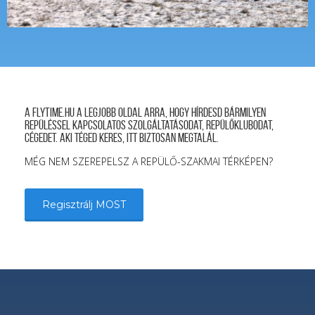
A FLYTIME.HU a legjobb oldal arra, hogy hírdesd bármilyen
repüléssel kapcsolatos szolgáltatásodat, repülőklubodat,
cégedet. Aki téged keres, itt biztosan megtalál.
MÉG NEM SZEREPELSZ A REPÜLŐ-SZAKMAI TÉRKÉPEN?
Regisztrálj MOST