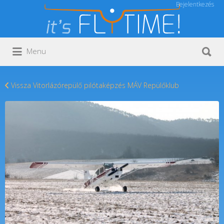
Bejelentkezés
Keresés:
Keresés:
Menu
Vissza Vitorlázórepülő pilótaképzés MÁV Repülőklub