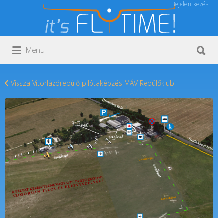
Bejelentkezés
Keresés:
Keresés:
Menu
Vissza Vitorlázórepülő pilótaképzés MÁV Repülőklub