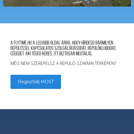
A FLYTIME.HU a legjobb oldal arra, hogy hírdesd bármilyen
repüléssel kapcsolatos szolgáltatásodat, repülőklubodat,
cégedet. Aki téged keres, itt biztosan megtalál.
MÉG NEM SZEREPELSZ A REPÜLŐ-SZAKMAI TÉRKÉPEN?
Regisztrálj MOST