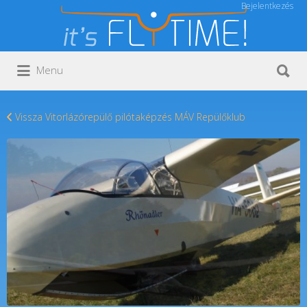
Bejelentkezés
Keresés:
Keresés:
Menu
Vissza Vitorlázórepülő pilótaképzés MÁV Repülőklub