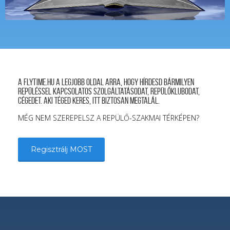
A FLYTIME.HU a legjobb oldal arra, hogy hírdesd bármilyen
repüléssel kapcsolatos szolgáltatásodat, repülőklubodat,
cégedet. Aki téged keres, itt biztosan megtalál.
MÉG NEM SZEREPELSZ A REPÜLŐ-SZAKMAI TÉRKÉPEN?
Regisztrálj MOST