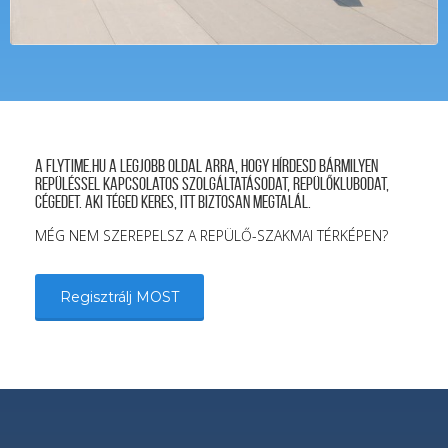
A FLYTIME.HU a legjobb oldal arra, hogy hírdesd bármilyen
repüléssel kapcsolatos szolgáltatásodat, repülőklubodat,
cégedet. Aki téged keres, itt biztosan megtalál.
MÉG NEM SZEREPELSZ A REPÜLŐ-SZAKMAI TÉRKÉPEN?
Regisztrálj MOST