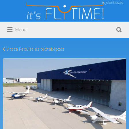
Bejelentkezés
Keresés:
Keresés:
Menu
Vissza Repülés és pilótaképzés