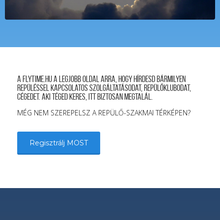
A FLYTIME.HU a legjobb oldal arra, hogy hírdesd bármilyen
repüléssel kapcsolatos szolgáltatásodat, repülőklubodat,
cégedet. Aki téged keres, itt biztosan megtalál.
MÉG NEM SZEREPELSZ A REPÜLŐ-SZAKMAI TÉRKÉPEN?
Regisztrálj MOST