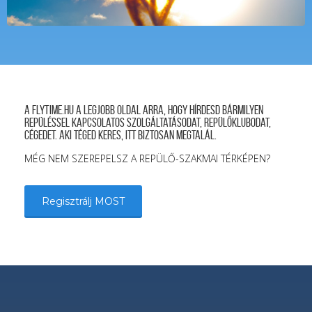
A FLYTIME.HU a legjobb oldal arra, hogy hírdesd bármilyen
repüléssel kapcsolatos szolgáltatásodat, repülőklubodat,
cégedet. Aki téged keres, itt biztosan megtalál.
MÉG NEM SZEREPELSZ A REPÜLŐ-SZAKMAI TÉRKÉPEN?
Regisztrálj MOST