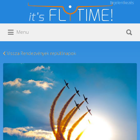
Bejelentkezés
Keresés:
Keresés:
Menu
Vissza Rendezvények repülőnapok