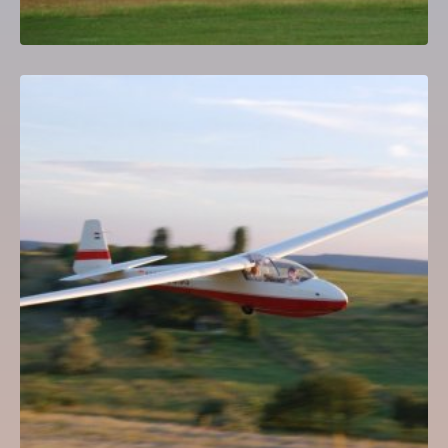
Vitorlázórepülés iskolakör MÁV Repülőklub
4,000
Ft