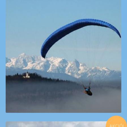
Kezdj ősszel siklóernyős tanfolyamot
89,000
Ft
AKCIÓ!