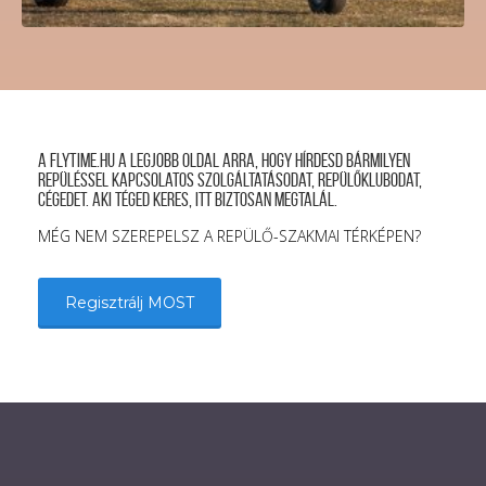
A FLYTIME.HU a legjobb oldal arra, hogy hírdesd bármilyen
repüléssel kapcsolatos szolgáltatásodat, repülőklubodat,
cégedet. Aki téged keres, itt biztosan megtalál.
MÉG NEM SZEREPELSZ A REPÜLŐ-SZAKMAI TÉRKÉPEN?
Regisztrálj MOST