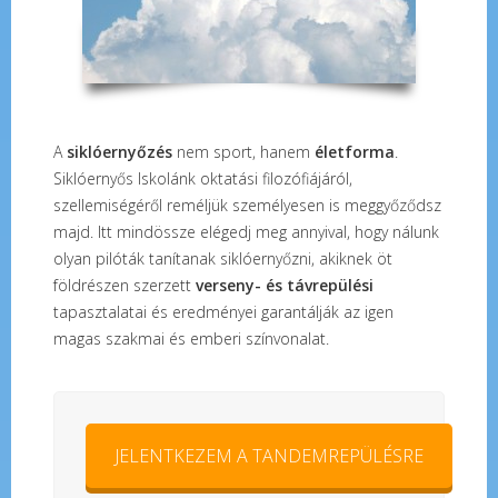
A
siklóernyőzés
nem sport, hanem
életforma
.
Siklóernyős Iskolánk oktatási filozófiájáról,
szellemiségéről reméljük személyesen is meggyőződsz
majd. Itt mindössze elégedj meg annyival, hogy nálunk
olyan pilóták tanítanak siklóernyőzni, akiknek öt
földrészen szerzett
verseny- és távrepülési
tapasztalatai és eredményei garantálják az igen
magas szakmai és emberi színvonalat.
JELENTKEZEM A TANDEMREPÜLÉSRE