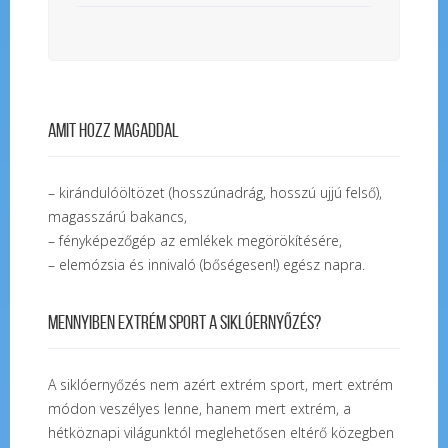
Amit hozz magaddal
– kirándulóöltözet (hosszúnadrág, hosszú ujjú felső),
magasszárú bakancs,
– fényképezőgép az emlékek megörökítésére,
– elemózsia és innivaló (bőségesen!) egész napra.
Mennyiben extrém sport a siklóernyőzés?
A siklóernyőzés nem azért extrém sport, mert extrém
módon veszélyes lenne, hanem mert extrém, a
hétköznapi világunktól meglehetősen eltérő közegben