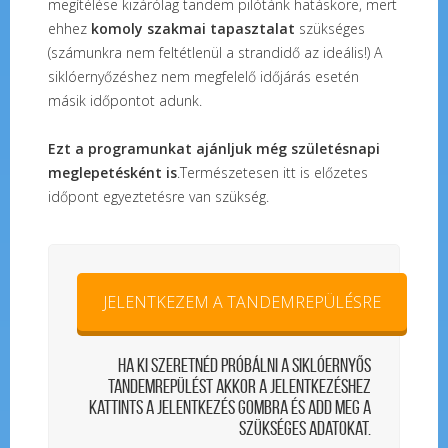
megítélése kizárólag tandem pilótánk hatásköre, mert
ehhez
komoly szakmai tapasztalat
szükséges
(számunkra nem feltétlenül a strandidő az ideális!) A
siklóernyőzéshez nem megfelelő időjárás esetén
másik időpontot adunk.
Ezt a programunkat ajánljuk még születésnapi
meglepetésként is
.Természetesen itt is előzetes
időpont egyeztetésre van szükség.
JELENTKEZEM A TANDEMREPÜLÉSRE
Ha ki szeretnéd próbálni a siklóernyős
tandemrepülést akkor a jelentkezéshez
kattints a jelentkezés gombra és add meg a
szükséges adatokat.