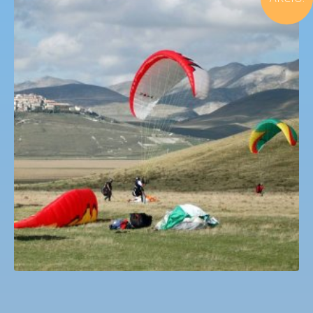
Siklóernyős kedvcsináló nap
Original
Current
20,000
Ft
15,000
Ft
price
price
was:
is:
20,000 Ft.
15,000 Ft.