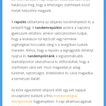
határozza meg, hogy a lehetséges starthelyek közül
melyik helyszínre megyünk.
A
repülés
időtartama az időjárási körülményektől és a
tereptől függ. A
tandemrepülést
azokra a napokra
igyekszünk időzíteni, amikor valószínűsíteni tudjuk,
hogy a lesikláson túl lejtőszél vagy termikek
segítségével hosszabb ideig is a levegőben tudunk
maradni. Ahhoz, hogy a repülés a legnagyobb élményt
nyújtsa és
tandempilótánk
a legoptimálisabb
startidőpontot választhassa ki, előfordulhat, hogy a
starthelyen várni kell. Hozz magaddal jó adag
türelmet, nyitottságot, érdeklődést és szívd magadba
a természet illatát!
Az előre egyeztetett időpont előtt egy-két nappal
visszajelzést küldünk a friss
meteorológiai
előrejelzések
függvényében. A nap alkalmasságának