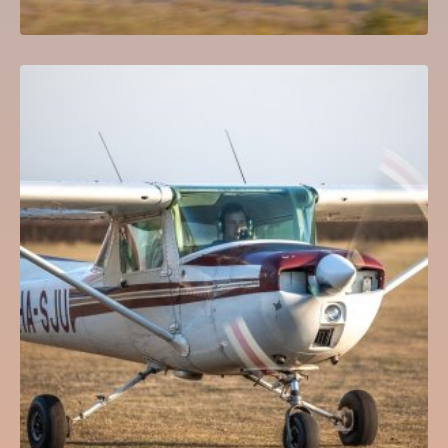
Sétarepülés és próbapilóta program Jakabszállás
35,000
Ft