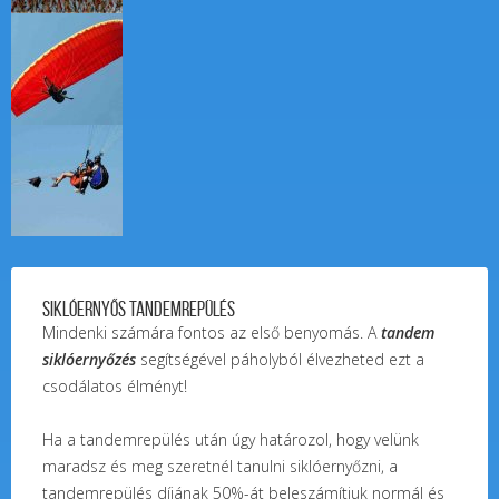
Siklóernyős tandemrepülés
Mindenki számára fontos az első benyomás. A
tandem
siklóernyőzés
segítségével páholyból élvezheted ezt a
csodálatos élményt!
Ha a tandemrepülés után úgy határozol, hogy velünk
maradsz és meg szeretnél tanulni siklóernyőzni, a
tandemrepülés díjának 50%-át beleszámítjuk normál és