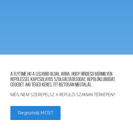
A FLYTIME.HU a legjobb oldal arra, hogy hírdesd bármilyen
repüléssel kapcsolatos szolgáltatásodat, repülőklubodat,
cégedet. Aki téged keres, itt biztosan megtalál.
MÉG NEM SZEREPELSZ A REPÜLŐ-SZAKMAI TÉRKÉPEN?
Regisztrálj MOST